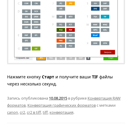
Нажмите кнопку
Старт
и получите ваши
TIF
файлы
через несколько секунд.
Запись опубликована
10.08.2015
в рубрике
Конвертация RAW
форматов
,
Конвертация графических форматов
с метками
canon
,
cr2
,
cr2 в tiff
,
tiff
,
конвертация
.