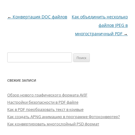
Навигация по записям
←
Конвертация DOC файлов
Как объединить несколько
файлов JPEG в
многостраничный PDF
→
Найти:
СВЕЖИЕ ЗАПИСИ
Обзор нового графического формата AVIF
Настройки безопасности в PDF файле
Как в PDF преобразовать текст в кривые
Как создать APNG анимацию в программе Фотоконвертер?
Как конвертировать многослойный PSD формат