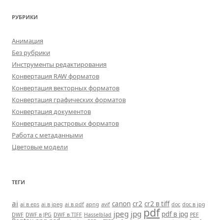
РУБРИКИ
Анимация
Без рубрики
Инструменты редактирования
Конвертация RAW форматов
Конвертация векторных форматов
Конвертация графических форматов
Конвертация документов
Конвертация растровых форматов
Работа с метаданными
Цветовые модели
ТЕГИ
ai
canon
cr2
cr2 в tiff
ai в eps
ai в jpeg
ai в pdf
apng
avif
doc
doc в jpg
pdf
jpeg
jpg
pdf в jpg
DWF
DWF в JPG
DWF в TIFF
Hasselblad
PEF