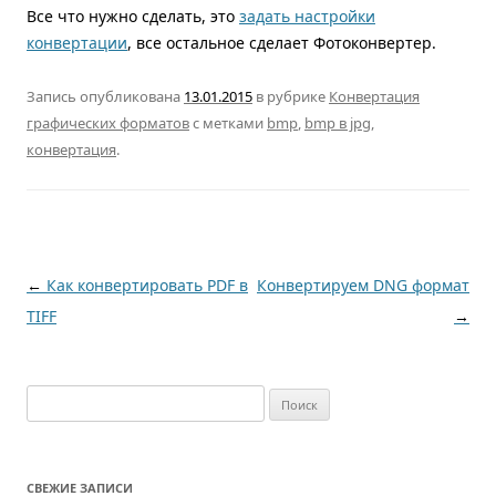
Все что нужно сделать, это
задать настройки
конвертации
, все остальное сделает Фотоконвертер.
Запись опубликована
13.01.2015
в рубрике
Конвертация
графических форматов
с метками
bmp
,
bmp в jpg
,
конвертация
.
Навигация по записям
←
Как конвертировать PDF в
Конвертируем DNG формат
TIFF
→
Найти:
СВЕЖИЕ ЗАПИСИ