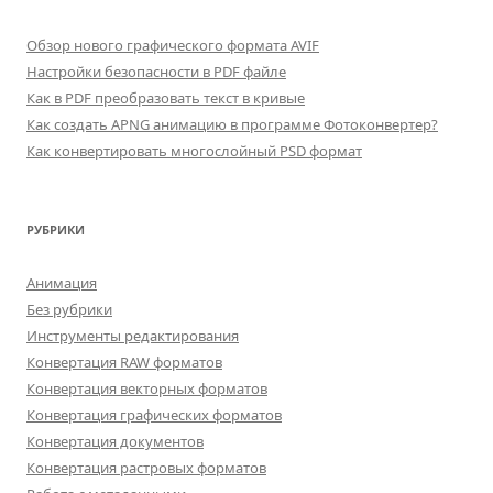
Обзор нового графического формата AVIF
Настройки безопасности в PDF файле
Как в PDF преобразовать текст в кривые
Как создать APNG анимацию в программе Фотоконвертер?
Как конвертировать многослойный PSD формат
РУБРИКИ
Анимация
Без рубрики
Инструменты редактирования
Конвертация RAW форматов
Конвертация векторных форматов
Конвертация графических форматов
Конвертация документов
Конвертация растровых форматов