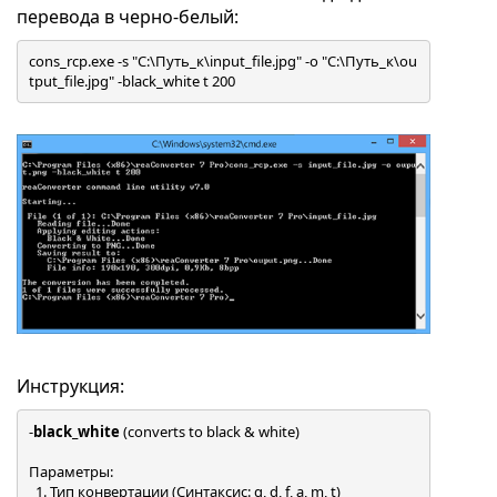
перевода в черно-белый:
cons_rcp.exe -s "C:\Путь_к\input_file.jpg" -o "C:\Путь_к\ou
Инструкция:
-
black_white
 (converts to black & white)

Параметры:

  1. Тип конвертации (Синтаксис: g, d, f, a, m, t)
