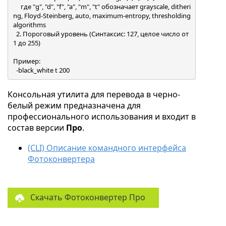
     где "g", "d", "f", "a", "m", "t" обозначает grayscale, ditheri
ng, Floyd-Steinberg, auto, maximum-entropy, thresholding 
algorithms

  2. Пороговый уровень (Синтаксис: 127, целое число от 
1 до 255)

Пример:

Консольная утилита для перевода в черно-
белый режим предназначена для
профессионального использования и входит в
состав версии
Про
.
(CLI) Описание командного интерфейса
Фотоконвертера
Скачать Фотоконвертер Про