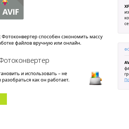
XF
из
ко
се
к Фотоконвертер способен сэкономить массу
ботке файлов вручную или онлайн.
ФО
 Фотоконвертер
AV
фа
тановить и использовать – не
гр
разобраться как он работает.
П