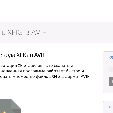
ер
ь XFIG в AVIF
вода XFIG в AVIF
XF
ртации XFIG файлов – это скачать и
тановленная программа работает быстро и
овать множество файлов XFIG в формат AVIF
ФО