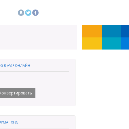
IG В AVIF ОНЛАЙН
Конвертировать
РМАТ XFIG