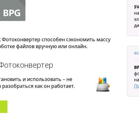
S
на
эл
ди
к Фотоконвертер способен сэкономить массу
ботке файлов вручную или онлайн.
ФО
 Фотоконвертер
B
фо
тановить и использовать – не
на
разобраться как он работает.
П