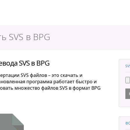
ер
ть SVS в BPG
вода SVS в BPG
SV
ртации SVS файлов – это скачать и
тановленная программа работает быстро и
ровать множество файлов SVS в формат BPG
ФО