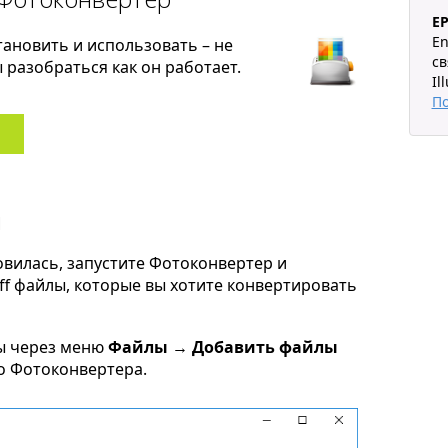
EP
En
тановить и использовать – не
св
разобраться как он работает.
Il
П
ы
овилась, запустите Фотоконвертер и
iff файлы, которые вы хотите конвертировать
ы через меню
Файлы → Добавить файлы
но Фотоконвертера.