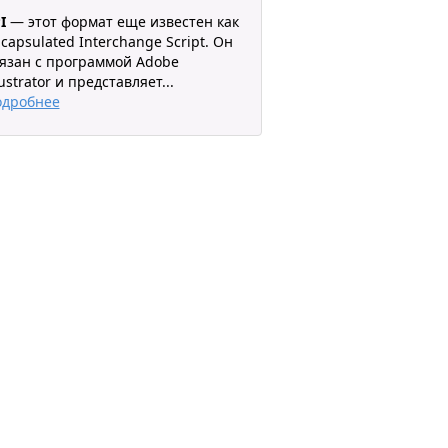
I
— этот формат еще известен как
capsulated Interchange Script. Он
язан с программой Adobe
lustrator и представляет
...
одробнее