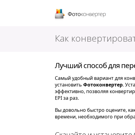
Фотоконверт
Как конвертироват
Лучший способ для пере
Самый удобный вариант для конв
установить
Фотоконвертер
. Ус
эффективно, позволяя конвертир
EPI за раз.
Вы довольно быстро оцените, ка
времени, необходимого при обра
Скачайте и установите