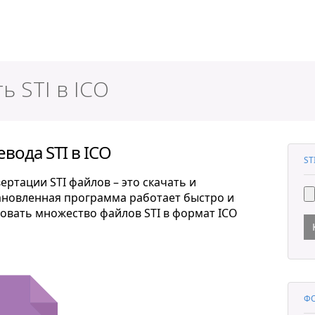
ер
ь STI в ICO
вода STI в ICO
ST
ртации STI файлов – это скачать и
тановленная программа работает быстро и
овать множество файлов STI в формат ICO
ФО