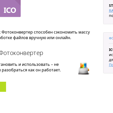
ST
R
по
к Фотоконвертер способен сэкономить массу
ботке файлов вручную или онлайн.
ФО
I
 Фотоконвертер
ис
дл
тановить и использовать – не
П
разобраться как он работает.