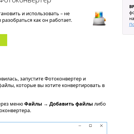
B
фо
тановить и использовать – не
на
разобраться как он работает.
П
овилась, запустите Фотоконвертер и
 файлы, которые вы хотите конвертировать в
ерез меню
Файлы → Добавить файлы
либо
токонвертера.