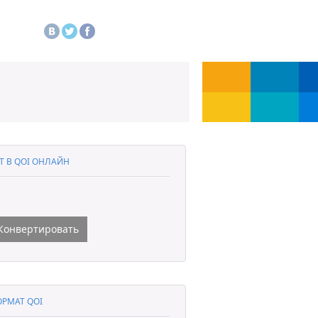
T В QOI ОНЛАЙН
Конвертировать
РМАТ QOI