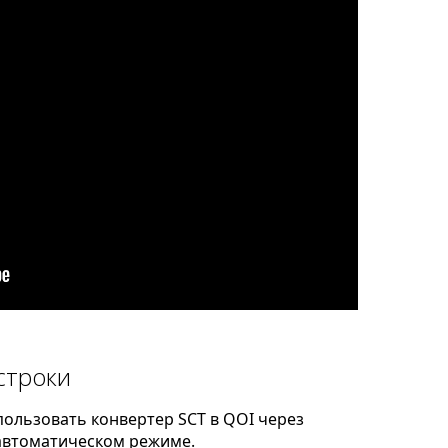
строки
ользовать конвертер SCT в QOI через
автоматическом режиме.