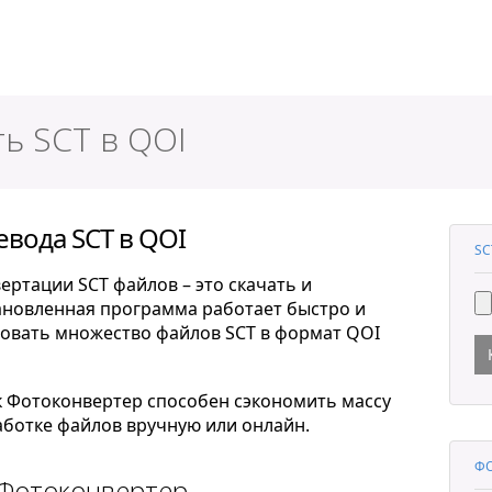
ер
ь SCT в QOI
вода SCT в QOI
SC
ртации SCT файлов – это скачать и
тановленная программа работает быстро и
овать множество файлов SCT в формат QOI
к Фотоконвертер способен сэкономить массу
ботке файлов вручную или онлайн.
ФО
 Фотоконвертер