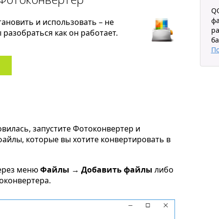
QO
фа
тановить и использовать – не
ра
разобраться как он работает.
ба
П
овилась, запустите Фотоконвертер и
 файлы, которые вы хотите конвертировать в
ерез меню
Файлы → Добавить файлы
либо
токонвертера.