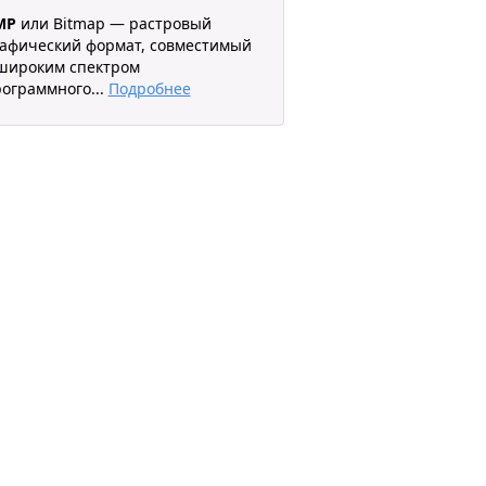
MP
или Bitmap — растровый
афический формат, совместимый
широким спектром
рограммного
...
Подробнее