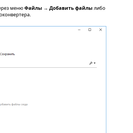
ерез меню
Файлы → Добавить файлы
либо
токонвертера.