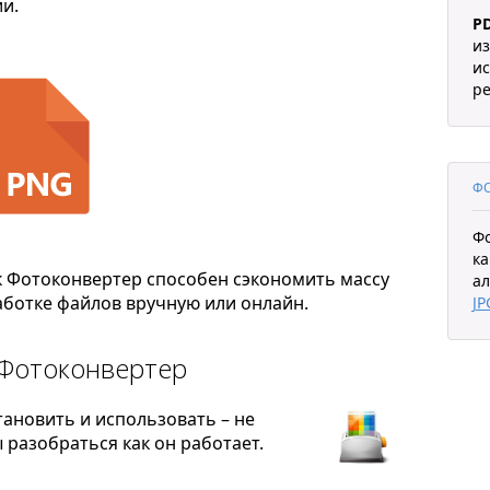
и.
P
из
ис
ре
ФО
Ф
ка
к Фотоконвертер способен сэкономить массу
ал
ботке файлов вручную или онлайн.
JP
 Фотоконвертер
тановить и использовать – не
разобраться как он работает.