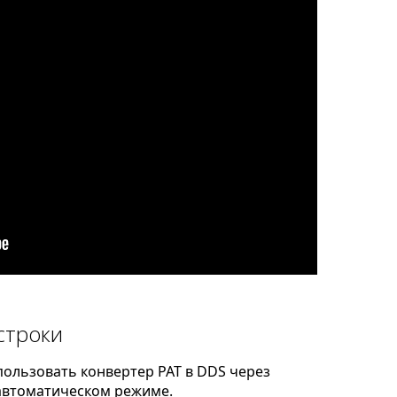
строки
ользовать конвертер PAT в DDS через
автоматическом режиме.