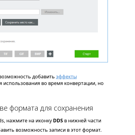
возможность добавить
эффекты
я использования во время конвертации, но
ве формата для сохранения
ds, нажмите на иконку
DDS
в нижней части
бавить возможность записи в этот формат.