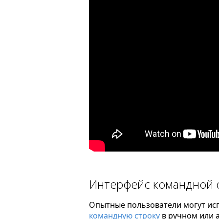
Интерфейс командной 
Опытные пользователи могут исп
командную строку
в ручном или 