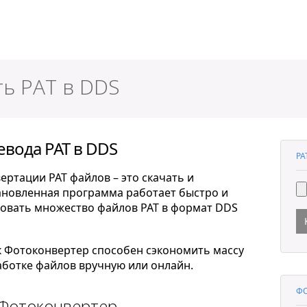
ер
ть PAT в DDS
евода PAT в DDS
PA
ртации PAT файлов – это скачать и
тановленная программа работает быстро и
ровать множество файлов PAT в формат DDS
к Фотоконвертер способен сэкономить массу
ботке файлов вручную или онлайн.
ФО
 Фотоконвертер