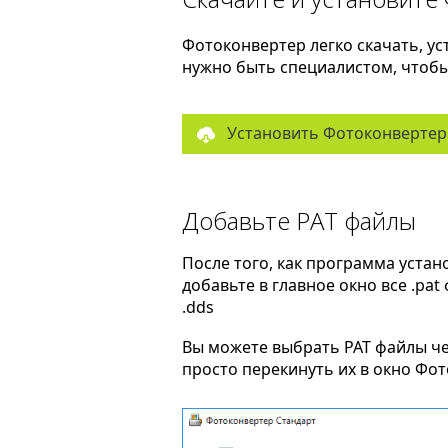
Фотоконвертер легко скачать, ус
нужно быть специалистом, чтобы 
Установить Фотоконвертер
Добавьте PAT файлы
После того, как программа устан
добавьте в главное окно все .pa
.dds
Вы можете выбрать PAT файлы ч
просто перекинуть их в окно Фо