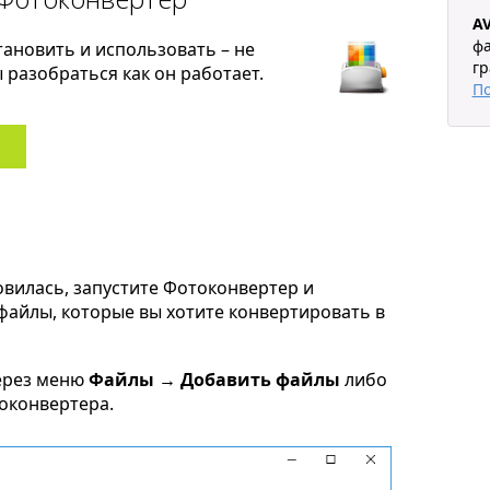
AV
фа
тановить и использовать – не
гр
разобраться как он работает.
П
овилась, запустите Фотоконвертер и
t файлы, которые вы хотите конвертировать в
ерез меню
Файлы → Добавить файлы
либо
токонвертера.