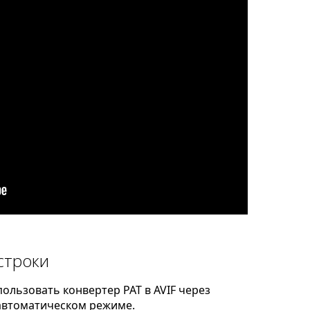
строки
ользовать конвертер PAT в AVIF через
автоматическом режиме.