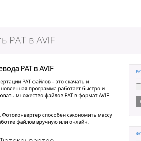
ер
ь PAT в AVIF
вода PAT в AVIF
PA
ртации PAT файлов – это скачать и
тановленная программа работает быстро и
овать множество файлов PAT в формат AVIF
к Фотоконвертер способен сэкономить массу
ботке файлов вручную или онлайн.
ФО
 Фотоконвертер