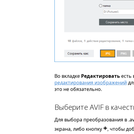
Во вкладке
Редактировать
есть 
редактирования изображений
дл
это не обязательно.
Выберите AVIF в качес
Для выбора преобразования в .av
+
экрана, либо кнопку
, чтобы до