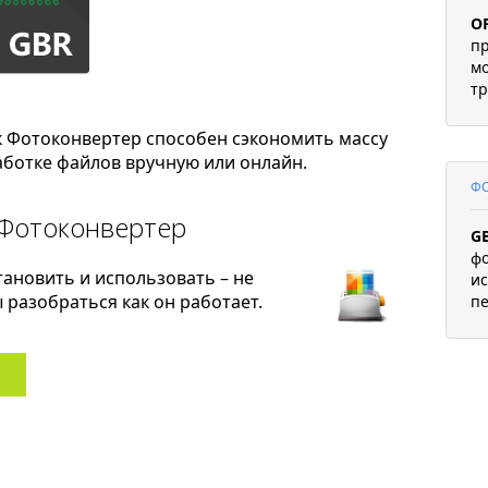
O
п
м
тр
к Фотоконвертер способен сэкономить массу
ботке файлов вручную или онлайн.
ФО
 Фотоконвертер
G
фо
тановить и использовать – не
ис
разобраться как он работает.
п