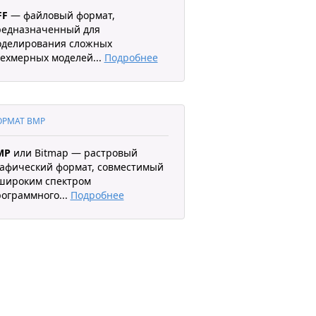
FF
— файловый формат,
редназначенный для
оделирования сложных
ехмерных моделей
...
Подробнее
РМАТ BMP
MP
или Bitmap — растровый
афический формат, совместимый
широким спектром
рограммного
...
Подробнее