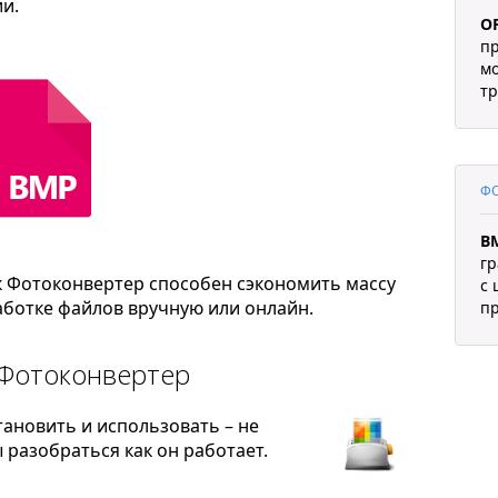
и.
O
п
м
тр
ФО
B
гр
к Фотоконвертер способен сэкономить массу
с 
ботке файлов вручную или онлайн.
п
 Фотоконвертер
тановить и использовать – не
разобраться как он работает.