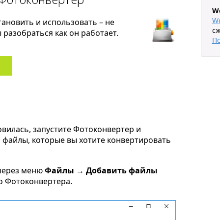
W
W
тановить и использовать – не
сж
разобраться как он работает.
П
овилась, запустите Фотоконвертер и
g файлы, которые вы хотите конвертировать
через меню
Файлы → Добавить файлы
но Фотоконвертера.