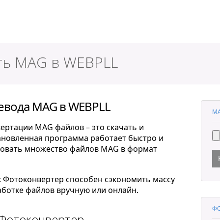
ер
ть MAG в WEBPLL
евода MAG в WEBPLL
MA
ертации MAG файлов – это скачать и
тановленная программа работает быстро и
ровать множество файлов MAG в формат
к Фотоконвертер способен сэкономить массу
ботке файлов вручную или онлайн.
ФО
 Фотоконвертер