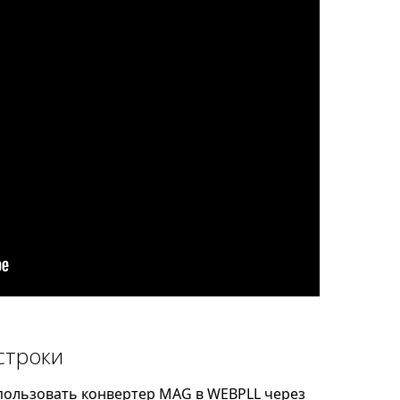
строки
пользовать конвертер MAG в WEBPLL через