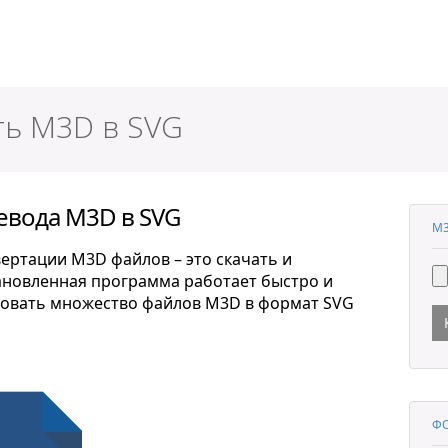
ер
ть M3D в SVG
евода M3D в SVG
M3
ертации M3D файлов – это скачать и
тановленная программа работает быстро и
ровать множество файлов M3D в формат SVG
ФО