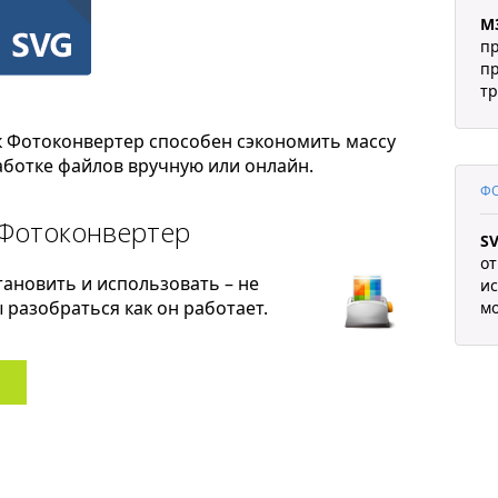
M
п
пр
т
к Фотоконвертер способен сэкономить массу
ботке файлов вручную или онлайн.
ФО
 Фотоконвертер
S
от
тановить и использовать – не
ис
разобраться как он работает.
м