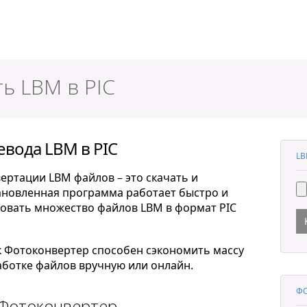
ер
ь LBM в PIC
евода LBM в PIC
LB
ертации LBM файлов – это скачать и
тановленная программа работает быстро и
овать множество файлов LBM в формат PIC
к Фотоконвертер способен сэкономить массу
ботке файлов вручную или онлайн.
ФО
 Фотоконвертер