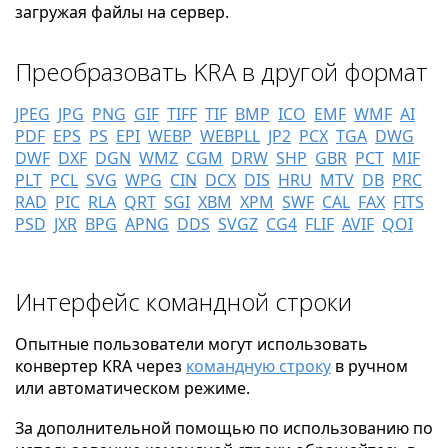
загружая файлы на сервер.
Преобразовать KRA в другой формат
JPEG
JPG
PNG
GIF
TIFF
TIF
BMP
ICO
EMF
WMF
AI
PDF
EPS
PS
EPI
WEBP
WEBPLL
JP2
PCX
TGA
DWG
DWF
DXF
DGN
WMZ
CGM
DRW
SHP
GBR
PCT
MIF
PLT
PCL
SVG
WPG
CIN
DCX
DIS
HRU
MTV
DB
PRC
RAD
PIC
RLA
QRT
SGI
XBM
XPM
SWF
CAL
FAX
FITS
PSD
JXR
BPG
APNG
DDS
SVGZ
CG4
FLIF
AVIF
QOI
Интерфейс командной строки
Опытные пользователи могут использовать
конвертер KRA через
командную строку
в ручном
или автоматическом режиме.
За дополнительной помощью по использованию по