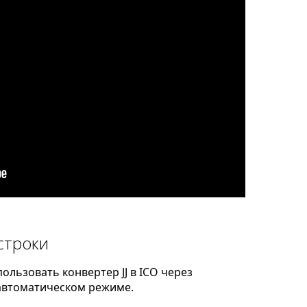
строки
льзовать конвертер JJ в ICO через
автоматическом режиме.