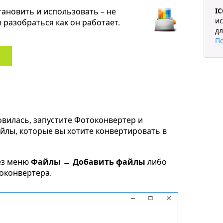
тановить и использовать – не
I
ис
разобраться как он работает.
дл
П
овилась, запустите Фотоконвертер и
файлы, которые вы хотите конвертировать в
ез меню
Файлы → Добавить файлы
либо
токонвертера.