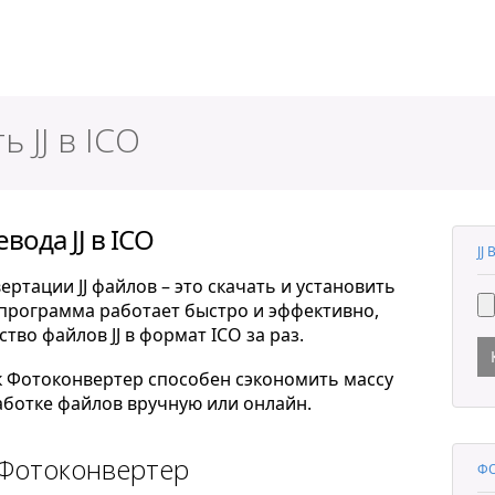
ер
 JJ в ICO
ода JJ в ICO
JJ
ртации JJ файлов – это скачать и установить
 программа работает быстро и эффективно,
во файлов JJ в формат ICO за раз.
к Фотоконвертер способен сэкономить массу
ботке файлов вручную или онлайн.
 Фотоконвертер
ФО