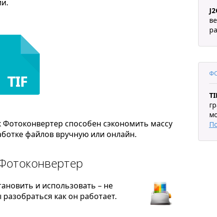
и.
J2
в
ра
ФО
TI
гр
мо
к Фотоконвертер способен сэкономить массу
П
ботке файлов вручную или онлайн.
 Фотоконвертер
тановить и использовать – не
разобраться как он работает.