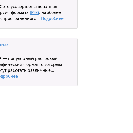
C
это усовершенствованная
ерсия формата
JPEG
, наиболее
спространенного
...
Подробнее
РМАТ TIF
F
— популярный растровый
афический формат, с которым
гут работать различные
...
одробнее