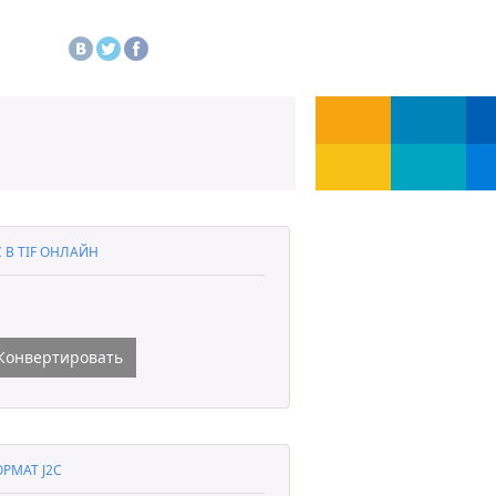
C В TIF ОНЛАЙН
Конвертировать
РМАТ J2C