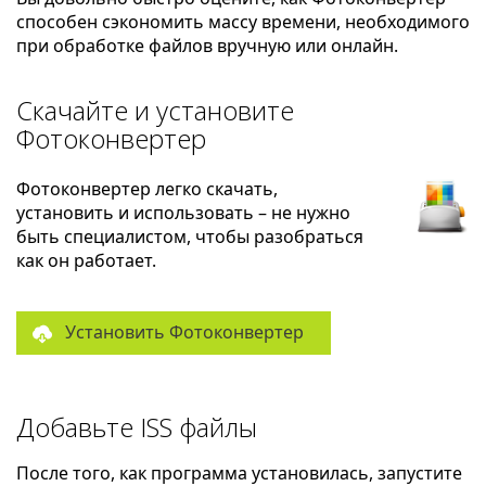
способен сэкономить массу времени, необходимого
при обработке файлов вручную или онлайн.
Скачайте и установите
Фотоконвертер
Фотоконвертер легко скачать,
установить и использовать – не нужно
быть специалистом, чтобы разобраться
как он работает.
Установить Фотоконвертер
Добавьте ISS файлы
После того, как программа установилась, запустите