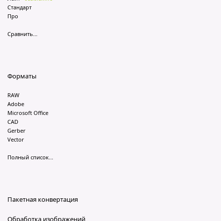
Стандарт
Про
Сравнить...
Форматы
RAW
Adobe
Microsoft Office
CAD
Gerber
Vector
Полный список...
Пакетная конвертация
Обработка изображений