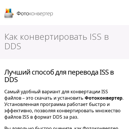
Фотоконвертер
Как конвертировать ISS в
DDS
Лучший способ для перевода ISS в
DDS
Самый удобный вариант для конвертации ISS
файлов – это скачать и установить
Фотоконвертер
.
Установленная программа работает быстро и
эффективно, позволяя конвертировать множество
файлов ISS в формат DDS за раз.
Вы довольно быстро оцените, как Фотоконвертер