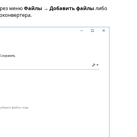
ерез меню
Файлы → Добавить файлы
либо
токонвертера.