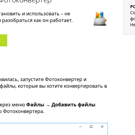
P
Co
тановить и использовать – не
фо
разобраться как он работает.
He
овилась, запустите Фотоконвертер и
m файлы, которые вы хотите конвертировать в
через меню
Файлы → Добавить файлы
но Фотоконвертера.