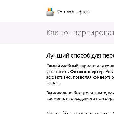
Фотоконверт
Как конвертирова
Лучший способ для пер
Самый удобный вариант для конв
установить
Фотоконвертер
. Ус
эффективно, позволяя конверти
за раз.
Вы довольно быстро оцените, ка
времени, необходимого при обра
Скачайте и установите