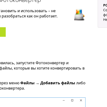
P
Co
тановить и использовать – не
фо
разобраться как он работает.
He
овилась, запустите Фотоконвертер и
f файлы, которые вы хотите конвертировать в
через меню
Файлы → Добавить файлы
либо
токонвертера.