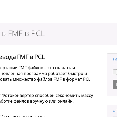
ер
ь FMF в PCL
евода FMF в PCL
FM
ертации FMF файлов – это скачать и
тановленная программа работает быстро и
овать множество файлов FMF в формат PCL
к Фотоконвертер способен сэкономить массу
ботке файлов вручную или онлайн.
ФО
 Фотоконвертер