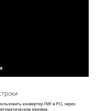
строки
ользовать конвертер FMF в PCL через
автоматическом режиме.