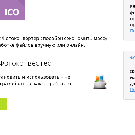
F
фо
по
пр
П
к Фотоконвертер способен сэкономить массу
ботке файлов вручную или онлайн.
ФО
 Фотоконвертер
I
тановить и использовать – не
ис
разобраться как он работает.
дл
П