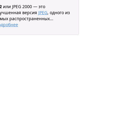
2
или JPEG 2000 — это
лучшенная версия
JPEG
, одного из
мых распространенных
...
одробнее