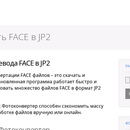
ер
ь FACE в JP2
вода FACE в JP2
FA
ертации FACE файлов – это скачать и
тановленная программа работает быстро и
овать множество файлов FACE в формат JP2
к Фотоконвертер способен сэкономить массу
ботке файлов вручную или онлайн.
ФО
 Фотоконвертер