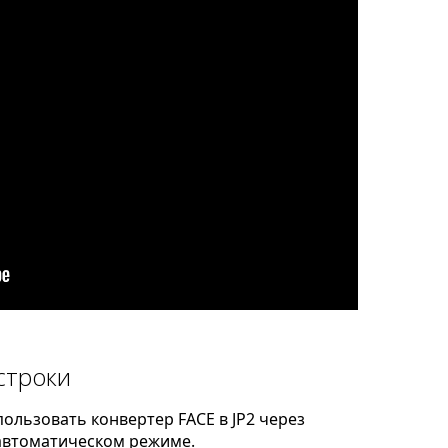
строки
ользовать конвертер FACE в JP2 через
автоматическом режиме.