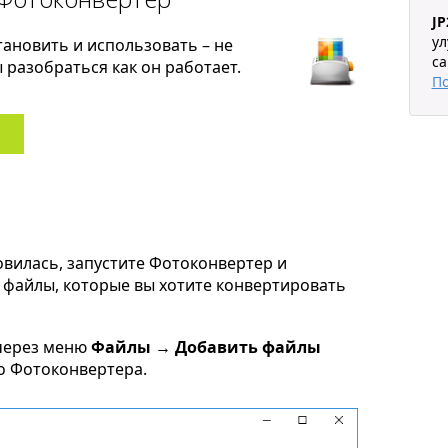
JP
у
тановить и использовать – не
са
разобраться как он работает.
П
овилась, запустите Фотоконвертер и
ce файлы, которые вы хотите конвертировать
через меню
Файлы → Добавить файлы
но Фотоконвертера.