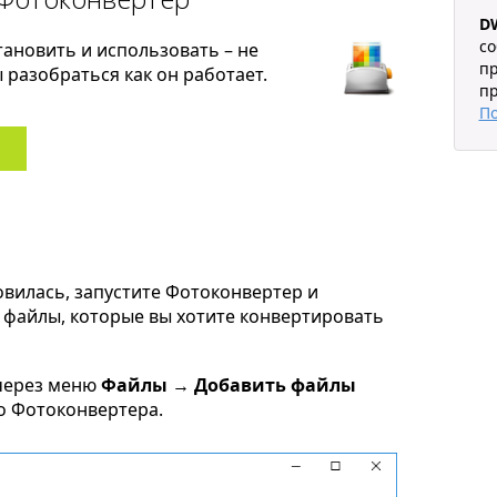
D
со
тановить и использовать – не
п
разобраться как он работает.
п
П
овилась, запустите Фотоконвертер и
ce файлы, которые вы хотите конвертировать
через меню
Файлы → Добавить файлы
но Фотоконвертера.