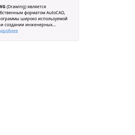
WG
(Drawing) является
бственным форматом AutoCAD,
рограммы широко используемой
ри создании инженерных
...
одробнее