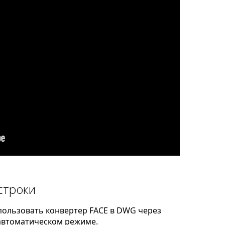
строки
пользовать конвертер FACE в DWG через
автоматическом режиме.