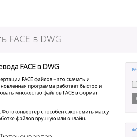
ер
ть FACE в DWG
евода FACE в DWG
FA
ертации FACE файлов – это скачать и
тановленная программа работает быстро и
овать множество файлов FACE в формат
к Фотоконвертер способен сэкономить массу
ботке файлов вручную или онлайн.
Ф
 Фотоконвертер