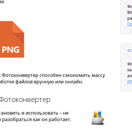
и.
Ф
Bi
ра
П
ФО
Ф
ка
к Фотоконвертер способен сэкономить массу
ал
ботке файлов вручную или онлайн.
JP
 Фотоконвертер
тановить и использовать – не
разобраться как он работает.