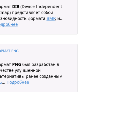
ормат
DIB
(Device Independent
tmap) представляет собой
зновидность формата
BMP
, и
...
одробнее
РМАТ PNG
ормат
PNG
был разработан в
честве улучшенной
ьтернативы ранее созданным
G
...
Подробнее