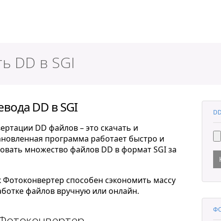
ер
ь DD в SGI
вода DD в SGI
DD
ертации DD файлов – это скачать и
тановленная программа работает быстро и
овать множество файлов DD в формат SGI за
к Фотоконвертер способен сэкономить массу
ботке файлов вручную или онлайн.
ФО
 Фотоконвертер