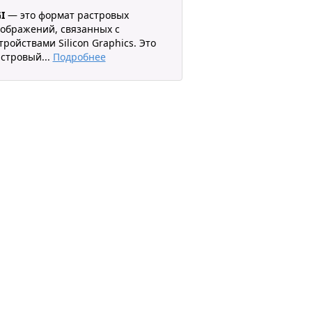
I
— это формат растровых
ображений, связанных с
тройствами Silicon Graphics. Это
астровый
...
Подробнее