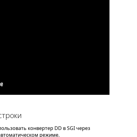
строки
ользовать конвертер DD в SGI через
автоматическом режиме.