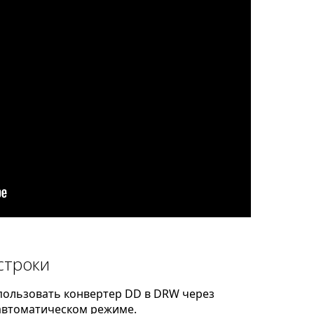
строки
пользовать конвертер DD в DRW через
автоматическом режиме.