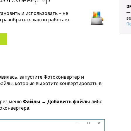
D
— 
тановить и использовать – не
ве
разобраться как он работает.
П
овилась, запустите Фотоконвертер и
 файлы, которые вы хотите конвертировать в
ерез меню
Файлы → Добавить файлы
либо
токонвертера.