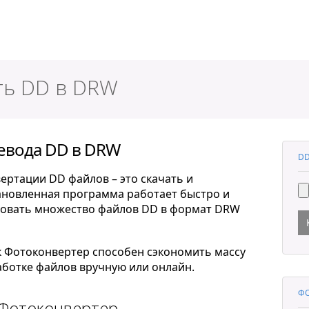
ер
ть DD в DRW
евода DD в DRW
DD
ертации DD файлов – это скачать и
тановленная программа работает быстро и
ровать множество файлов DD в формат DRW
к Фотоконвертер способен сэкономить массу
ботке файлов вручную или онлайн.
ФО
 Фотоконвертер