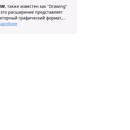
RW
, также известен как "Drawing"
это расширение представляет
кторный графический формат,
...
одробнее