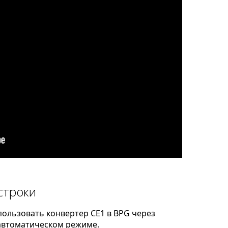
строки
ользовать конвертер CE1 в BPG через
автоматическом режиме.