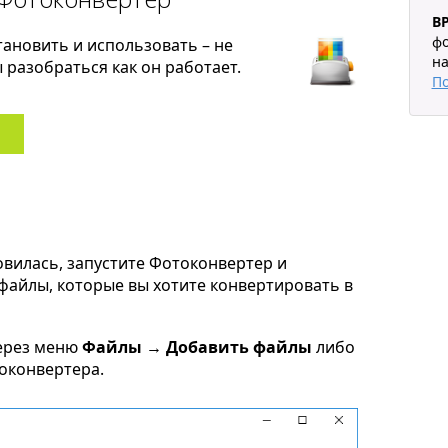
B
фо
тановить и использовать – не
на
разобраться как он работает.
П
овилась, запустите Фотоконвертер и
1 файлы, которые вы хотите конвертировать в
ерез меню
Файлы → Добавить файлы
либо
токонвертера.