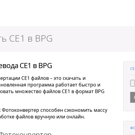
ер
ть CE1 в BPG
евода CE1 в BPG
CE
ртации CE1 файлов – это скачать и
тановленная программа работает быстро и
ровать множество файлов CE1 в формат BPG
к Фотоконвертер способен сэкономить массу
ботке файлов вручную или онлайн.
ФО
 Фотоконвертер