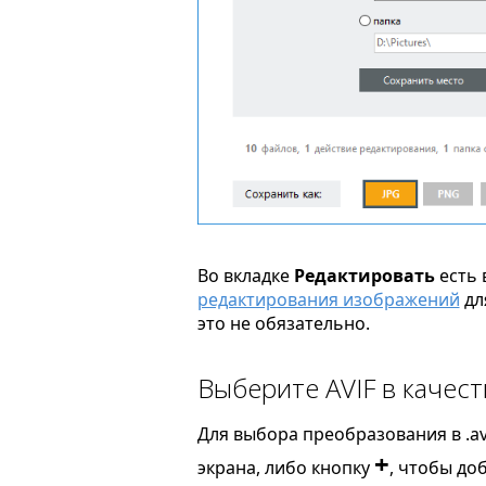
Во вкладке
Редактировать
есть 
редактирования изображений
дл
это не обязательно.
Выберите AVIF в качес
Для выбора преобразования в .av
+
экрана, либо кнопку
, чтобы до