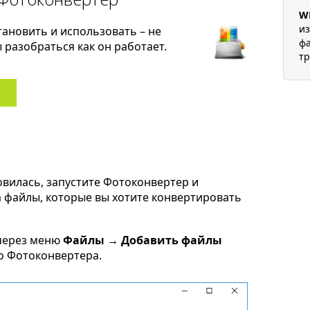
W
из
тановить и использовать – не
ф
разобраться как он работает.
тр
овилась, запустите Фотоконвертер и
m файлы, которые вы хотите конвертировать
через меню
Файлы → Добавить файлы
но Фотоконвертера.