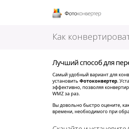
Фотоконверт
Как конвертирова
Лучший способ для пе
Самый удобный вариант для конв
установить
Фотоконвертер
. Ус
эффективно, позволяя конверти
WMZ за раз.
Вы довольно быстро оцените, ка
времени, необходимого при обра
Скачайте и установите