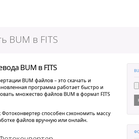
ер
ь BUM в FITS
евода BUM в FITS
BU
ертации BUM файлов – это скачать и
тановленная программа работает быстро и
овать множество файлов BUM в формат FITS
к Фотоконвертер способен сэкономить массу
ботке файлов вручную или онлайн.
ФО
 Фотоконвертер