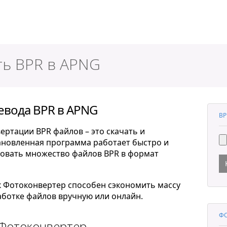
ер
ть BPR в APNG
евода BPR в APNG
BP
ертации BPR файлов – это скачать и
тановленная программа работает быстро и
ровать множество файлов BPR в формат
к Фотоконвертер способен сэкономить массу
ботке файлов вручную или онлайн.
ФО
 Фотоконвертер