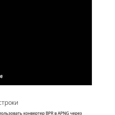
строки
ользовать конвертер BPR в APNG через