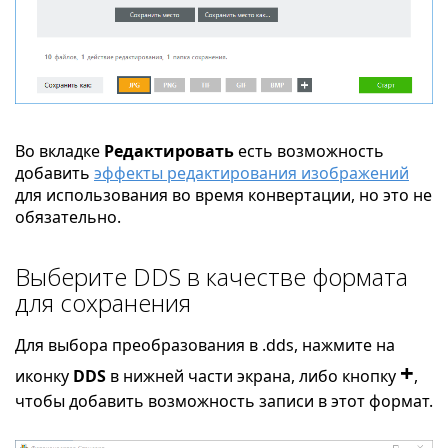
Во вкладке
Редактировать
есть возможность
добавить
эффекты редактирования изображений
для использования во время конвертации, но это не
обязательно.
Выберите DDS в качестве формата
для сохранения
Для выбора преобразования в .dds, нажмите на
+
иконку
DDS
в нижней части экрана, либо кнопку
,
чтобы добавить возможность записи в этот формат.