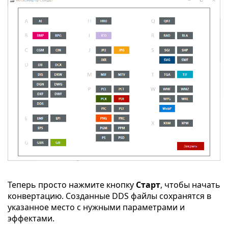
Теперь просто нажмите кнопку
Старт
, чтобы начать
конвертацию. Созданные DDS файлы сохранятся в
указанное место с нужными параметрами и
эффектами.