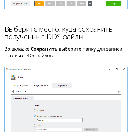
Выберите место, куда сохранить
полученные DDS файлы
Во вкладке
Сохранить
выберите папку для записи
готовых DDS файлов.