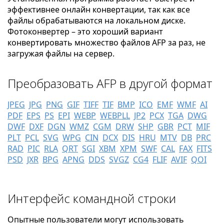
эффективнее онлайн конвертации, так как все
файлы обрабатываются на локальном диске.
Фотоконвертер – это хороший вариант
конвертировать множество файлов AFP за раз, не
загружая файлы на сервер.
Преобразовать AFP в другой формат
JPEG
JPG
PNG
GIF
TIFF
TIF
BMP
ICO
EMF
WMF
AI
PDF
EPS
PS
EPI
WEBP
WEBPLL
JP2
PCX
TGA
DWG
DWF
DXF
DGN
WMZ
CGM
DRW
SHP
GBR
PCT
MIF
PLT
PCL
SVG
WPG
CIN
DCX
DIS
HRU
MTV
DB
PRC
RAD
PIC
RLA
QRT
SGI
XBM
XPM
SWF
CAL
FAX
FITS
PSD
JXR
BPG
APNG
DDS
SVGZ
CG4
FLIF
AVIF
QOI
Интерфейс командной строки
Опытные пользователи могут использовать