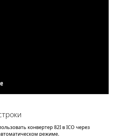
строки
ользовать конвертер 82I в ICO через
автоматическом режиме.