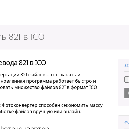
ер
ь 82I в ICO
вода 82I в ICO
82
ртации 82I файлов – это скачать и
тановленная программа работает быстро и
овать множество файлов 82I в формат ICO
к Фотоконвертер способен сэкономить массу
ботке файлов вручную или онлайн.
ФО
 Фотоконвертер