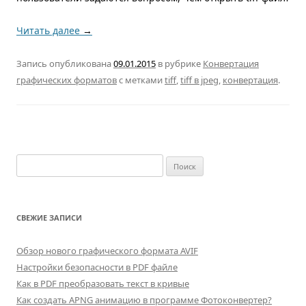
Читать далее
→
Запись опубликована
09.01.2015
в рубрике
Конвертация
графических форматов
с метками
tiff
,
tiff в jpeg
,
конвертация
.
Найти:
СВЕЖИЕ ЗАПИСИ
Обзор нового графического формата AVIF
Настройки безопасности в PDF файле
Как в PDF преобразовать текст в кривые
Как создать APNG анимацию в программе Фотоконвертер?