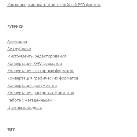
Как конвертировать многослойный PSD формат
РУБРИКИ
Анимация
Без рубрики
Инструменты редактирования
Конвертация RAW форматов
Конвертация векторных форматов
Конвертация графических форматов
Конвертация документов
Конвертация растровых форматов
Работа с метаданными
Цветовые модели
ТЕГИ