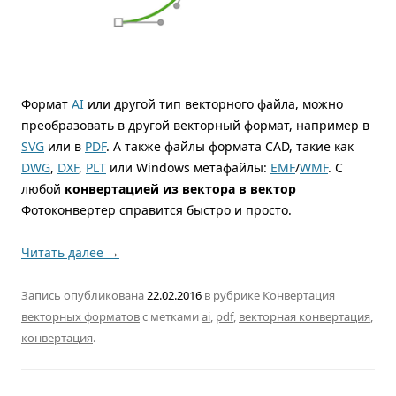
Формат
AI
или другой тип векторного файла, можно
преобразовать в другой векторный формат, например в
SVG
или в
PDF
. А также файлы формата CAD, такие как
DWG
,
DXF
,
PLT
или Windows метафайлы:
EMF
/
WMF
. С
любой
конвертацией из вектора в вектор
Фотоконвертер справится быстро и просто.
Читать далее
→
Запись опубликована
22.02.2016
в рубрике
Конвертация
векторных форматов
с метками
ai
,
pdf
,
векторная конвертация
,
конвертация
.