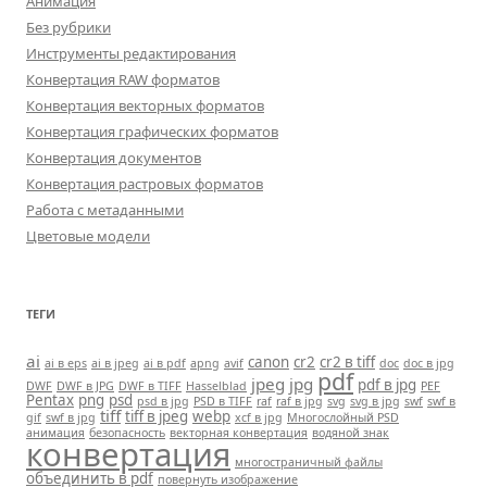
Анимация
Без рубрики
Инструменты редактирования
Конвертация RAW форматов
Конвертация векторных форматов
Конвертация графических форматов
Конвертация документов
Конвертация растровых форматов
Работа с метаданными
Цветовые модели
ТЕГИ
ai
canon
cr2
cr2 в tiff
ai в eps
ai в jpeg
ai в pdf
apng
avif
doc
doc в jpg
pdf
jpeg
jpg
pdf в jpg
DWF
DWF в JPG
DWF в TIFF
Hasselblad
PEF
Pentax
png
psd
psd в jpg
PSD в TIFF
raf
raf в jpg
svg
svg в jpg
swf
swf в
tiff
tiff в jpeg
webp
gif
swf в jpg
xcf в jpg
Многослойный PSD
анимация
безопасность
векторная конвертация
водяной знак
конвертация
многостраничный файлы
объединить в pdf
повернуть изображение