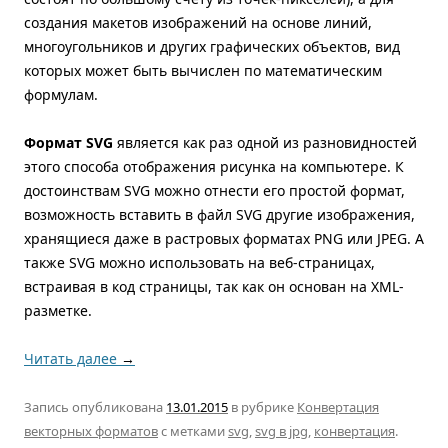
создания макетов изображений на основе линий,
многоугольников и других графических объектов, вид
которых может быть вычислен по математическим
формулам.
Формат SVG
является как раз одной из разновидностей
этого способа отображения рисунка на компьютере. К
достоинствам SVG можно отнести его простой формат,
возможность вставить в файл SVG другие изображения,
хранящиеся даже в растровых форматах PNG или JPEG. А
также SVG можно использовать на веб-страницах,
встраивая в код страницы, так как он основан на XML-
разметке.
Читать далее
→
Запись опубликована
13.01.2015
в рубрике
Конвертация
векторных форматов
с метками
svg
,
svg в jpg
,
конвертация
.