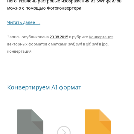
него. Извлечь растровые изображения из SWF файлов
можно с помощью Фотоконвертера.
Читать далее
→
Запись опубликована
23.08.2015
в рубрике
Конвертация
векторных форматов
с метками
swf
,
swf в gif
,
swf в jpg
,
конвертация
.
Конвертируем AI формат